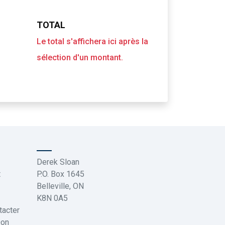
TOTAL
Le total s'affichera ici après la
sélection d'un montant.
Derek Sloan
t
P.O. Box 1645
Belleville, ON
K8N 0A5
acter
Don