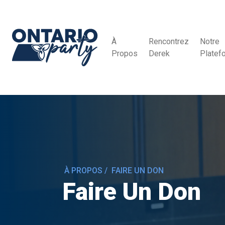
À
Rencontrez
Notre
Propos
Derek
Platef
À PROPOS
/
FAIRE UN DON
Faire Un Don