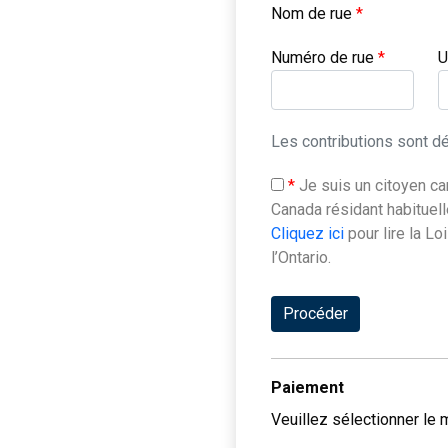
Nom de rue
*
Numéro de rue
*
U
Les contributions sont dé
*
Je suis un citoyen canadien ou un résident permanent du
Cliquez ici
pour lire la Loi sur le financement des élections de
l’Ontario.
Procéder
Paiement