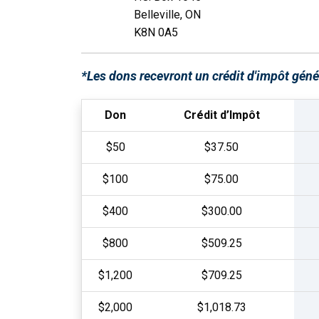
Belleville, ON
K8N 0A5
*Les dons recevront un crédit d'impôt gén
Don
Crédit d’Impôt
$50
$37.50
$100
$75.00
$400
$300.00
$800
$509.25
$1,200
$709.25
$2,000
$1,018.73