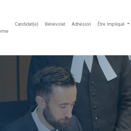
Candidat(e)
Bénévolat
Adhésion
Être Impliqué
orme