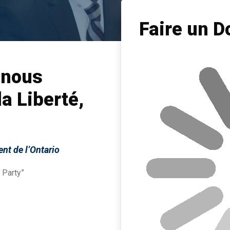
Faire un D
 nous
la Liberté,
ent de l’Ontario
 Party”