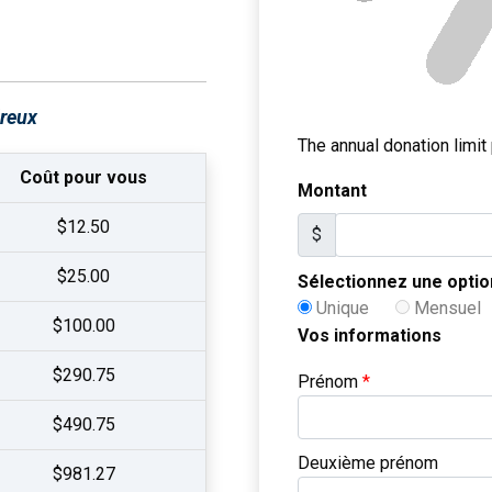
éreux
The annual donation limit 
Coût pour vous
Montant
$12.50
$
$25.00
Sélectionnez une opti
Unique
Mensuel
$100.00
Vos informations
$290.75
Prénom
*
$490.75
Deuxième prénom
$981.27